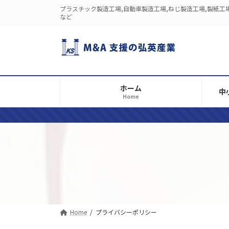
コ
ナ
プラスチック製造工場,自動車製造工場,ねじ製造工場,製紙工場
ン
ビ
など
テ
ゲ
ン
ー
ツ
シ
へ
ョ
ス
ン
ホーム
キ
に
中
Home
ッ
移
プ
動
Home
プライバシーポリシー